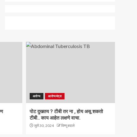
आरोग्य
आरोग्यमंत्रा
ाण
पोट दुखतय ? टीबी तर ना , होय असू शकतो
टीबी.. काय आहेत लक्षणे वाचा.
जुलै 30, 2024
विष्णू बदाले