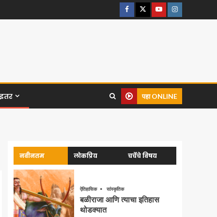
इतर
पहा ONLINE
नवीनतम
लोकप्रिय
चर्चेचे विषय
ऐतिहासिक
सांस्कृतिक
बळीराजा आणि त्याचा इतिहास
थोडक्यात