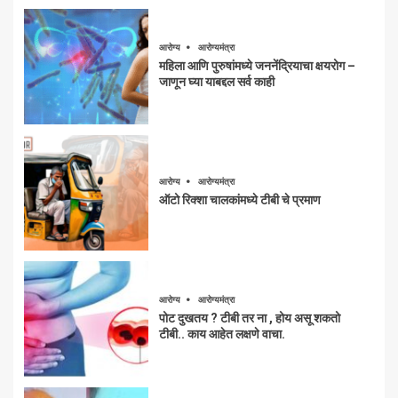
आरोग्य
आरोग्यमंत्रा
महिला आणि पुरुषांमध्ये जननेंद्रियाचा क्षयरोग –
जाणून घ्या याबद्दल सर्व काही
आरोग्य
आरोग्यमंत्रा
ऑटो रिक्शा चालकांमध्ये टीबी चे प्रमाण
आरोग्य
आरोग्यमंत्रा
पोट दुखतय ? टीबी तर ना , होय असू शकतो
टीबी.. काय आहेत लक्षणे वाचा.