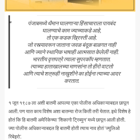
पंजाबमध्ये थैमान घालणाऱ्या हिंसाचाराला पायबंद
घालण्याचे काम ज्याच्याकडे आहे,
तो एक कडक ख्रिस्ती आहे.
जो रस्त्यावरून जाताना जवळ बंदूक बाळगत नाही
आणि ज्याने स्थानिक भाषाही आत्मसात केलेली नाही.
भारतीय वृत्तपत्रे त्याला सुपरकॉप म्हणतात.
त्याच्या हाताखालच्या माणसांना तो हीरो वाटतो
आणि त्याचे शत्रूही नाखुशीने का होईना त्याच्या आदर
करतात.
१ जून १९८७ ला अशी बातमी आपल्या एका पोलीस अधिकाऱ्याबद्दल छापून
आली. पण यात काय विशेष अशा बातम्या रोज किती तरी येतात. इथे विशेष हे
होतं कि हि बातमी अमेरिकेच्या ‘शिकागो ट्रिब्युन’ मध्ये छापून आली होती.
ज्या पोलीस अधिकाऱ्याबद्दल हि बातमी होती त्याच नाव होतं ‘ज्युलिओ
रिबेइरो’.