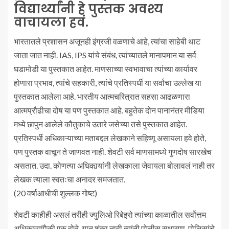
विद्यार्थ्यांनी हे पुस्तक अवश्य
वाचायला हवं.
भारतातले प्रशासन अजूनही इंग्रजी वळणाचे आहे, त्यांचा साहेबी थाट
जाता जात नाही. IAS, IPS यांचे संबंध, त्यांच्यातले मानापमान या सर्व
घडामोडी या पुस्तकात आहेत. माणसाच्या स्वभावाचा त्यांच्या कार्यावर
होणारा प्रभाव, त्यांचे सहकारी, त्यांचे प्रतिस्पर्धी या सर्वांचा उल्लेख या
पुस्तकात आलेला आहे. भारतीय आत्मचरित्रात सहसा आढळणारा
आत्मप्रौढीचा दोष या पण पुस्तकात आहे. बहुतेक दोन पानानंतर मीडिया
मध्ये छापुन आलेले कौतुकाचे उतारे जसेच्या तसे पुस्तकात आहेत.
प्रतिस्पर्धी अधिकाऱ्याच्या मताबद्दल लेखकाने सहिष्णू असायला हवे होते,
पण पुस्तक वाचून ते जाणवत नाही. शेवटी सर्व माणसामध्ये गुणदोष सारखेच
असतात. उदा. कोणत्या अधिकार्‍यांनी लेखकाला जेवायला बोलावलं नाही तर
लेखक त्याला स्वतःचा अनादर समजतात.
(20 वर्षाआधीची शुल्लक गोष्ट)
शेवटी काहीही असलं तरीही ज्युलिओ रिबेइरो त्यांच्या काळातील सर्वोत्तम
अधिकाऱ्यांपैकी एक होते. यात शंका नाही.त्यांनी पोलीस सुधारणा, पोलिसांचे