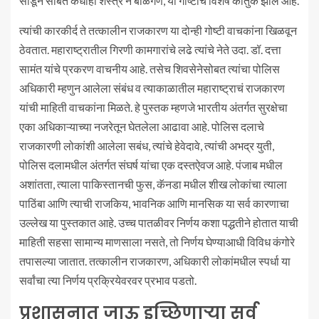
सोडून सोबत कधीही शस्त्र न बाळगणे, या गोष्टीचं विशेष कौतुक झालं आहे.
त्यांची कारकीर्द ते तत्कालीन राजकारण या दोन्ही गोष्टी वाचकांना खिळवून
ठेवतात. महाराष्ट्रातील गिरणी कामगारांचे लढे त्यांचे नेते उदा. डॉ. दत्ता
सामंत यांचे प्रकरण वाचनीय आहे. तसेच शिवसेनेसोबत त्यांचा पोलिस
अधिकारी म्हणुन आलेला संबंध व त्याकाळातील महाराष्ट्राचं राजकारण
यांची माहिती वाचकांना मिळते. हे पुस्तक म्हणजे भारतीय अंतर्गत सुरक्षेचा
एका अधिकाऱ्याच्या नजरेतून घेतलेला आढावा आहे. पोलिस दलाचे
राजकारणी लोकांशी आलेला सबंध, त्यांचे हेवेदावे, त्यांची अभद्र युती,
पोलिस दलामधील अंतर्गत संघर्ष यांचा एक दस्तऐवज आहे. पंजाब मधील
अशांतता, त्याला पाकिस्तानची फुस, कॅनडा मधील शीख लोकांचा त्याला
पाठिंबा आणि त्याची राजकिय, भावनिक आणि मानसिक या सर्व कारणाचा
उल्लेख या पुस्तकात आहे. उच्च पातळीवर निर्णय कशा पद्धतीने होतात याची
माहिती सहसा सामान्य माणसाला नसते, तो निर्णय घेण्याआधी विविध कंगोरे
तपासल्या जातात. तत्कालीन राजकारण, अधिकारी लोकांमधील स्पर्धा या
सर्वांचा त्या निर्णय प्रक्रियेवरवर प्रभाव पडतो.
प्रशासनात जाऊ इच्छिणाऱ्या सर्व