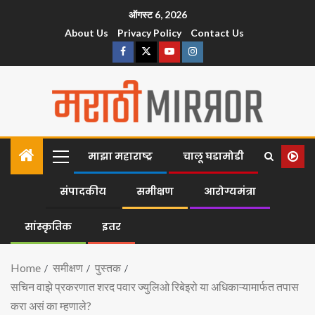
ऑगस्ट 6, 2026
About Us
Privacy Policy
Contact Us
माझा महाराष्ट्र
चालू घडामोडी
संपादकीय
समीक्षण
आरोग्यमंत्रा
सांस्कृतिक
इतर
Home
समीक्षण
पुस्तक
सचिन वाझे प्रकरणात शरद पवार ज्युलिओ रिबेइरो या अधिकाऱ्यामार्फत तपास
करा असं का म्हणाले?