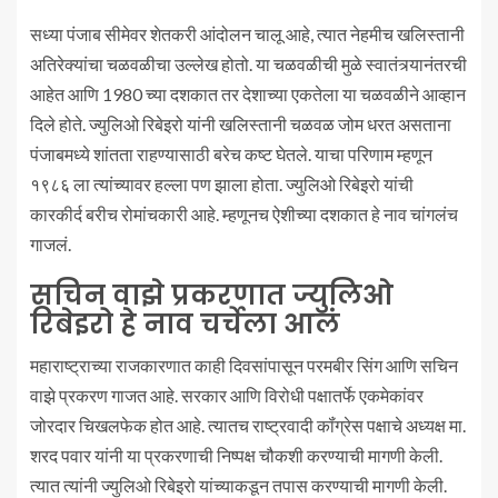
सध्या पंजाब सीमेवर शेतकरी आंदोलन चालू आहे, त्यात नेहमीच खलिस्तानी
अतिरेक्यांचा चळवळीचा उल्लेख होतो. या चळवळीची मुळे स्वातंत्र्यानंतरची
आहेत आणि 1980 च्या दशकात तर देशाच्या एकतेला या चळवळीने आव्हान
दिले होते. ज्युलिओ रिबेइरो यांनी खलिस्तानी चळवळ जोम धरत असताना
पंजाबमध्ये शांतता राहण्यासाठी बरेच कष्ट घेतले. याचा परिणाम म्हणून
१९८६ ला त्यांच्यावर हल्ला पण झाला होता. ज्युलिओ रिबेइरो यांची
कारकीर्द बरीच रोमांचकारी आहे. म्हणूनच ऐशीच्या दशकात हे नाव चांगलंच
गाजलं.
सचिन वाझे प्रकरणात ज्युलिओ
रिबेइरो हे नाव चर्चेला आलं
महाराष्ट्राच्या राजकारणात काही दिवसांपासून परमबीर सिंग आणि सचिन
वाझे प्रकरण गाजत आहे. सरकार आणि विरोधी पक्षातर्फे एकमेकांवर
जोरदार चिखलफेक होत आहे. त्यातच राष्ट्रवादी कॉंग्रेस पक्षाचे अध्यक्ष मा.
शरद पवार यांनी या प्रकरणाची निष्पक्ष चौकशी करण्याची मागणी केली.
त्यात त्यांनी ज्युलिओ रिबेइरो यांच्याकडून तपास करण्याची मागणी केली.