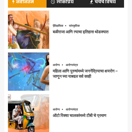
नवीनतम
लोकप्रिय
चर्चेचे विषय
ऐतिहासिक
सांस्कृतिक
बळीराजा आणि त्याचा इतिहास थोडक्यात
आरोग्य
आरोग्यमंत्रा
महिला आणि पुरुषांमध्ये जननेंद्रियाचा क्षयरोग –
जाणून घ्या याबद्दल सर्व काही
आरोग्य
आरोग्यमंत्रा
ऑटो रिक्शा चालकांमध्ये टीबी चे प्रमाण