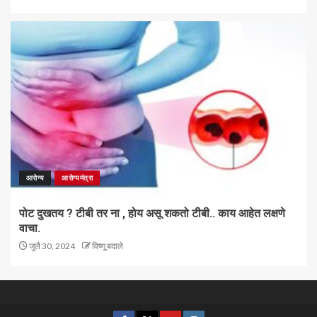
आरोग्य
आरोग्यमंत्रा
पोट दुखतय ? टीबी तर ना , होय असू शकतो टीबी.. काय आहेत लक्षणे
वाचा.
जुलै 30, 2024
विष्णू बदाले