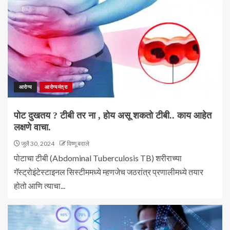
आरोग्य
आरोग्यमंत्रा
पोट दुखतय ? टीबी तर ना , होय असू शकतो टीबी.. काय आहेत
लक्षणे वाचा.
जुलै 30, 2024
विष्णू बदाले
पोटाचा टीबी (Abdominal Tuberculosis TB) शरीराच्या
गॅस्ट्रोइंटेस्टाइनल सिस्टीममध्ये म्हणजेच जठरांत्र प्रणालीमध्ये तयार
होतो आणि त्याचा...