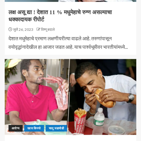
लक्ष असू द्या ! देशात 11 % मधुमेहाचे रुग्ण असल्याचा
धक्कादायक रीपोर्ट
जुलै 26, 2023
विष्णू बदाले
देशात मधुमेहाचे प्रमाण लक्षणीयरीत्या वाढले आहे. तरुणांपासून
वयोवृद्धांनादेखील हा आजार जडत आहे. याच पार्श्वभूमीवर भारतीयांमध्ये...
आरोग्य
खास किस्से
चालू घडामोडी