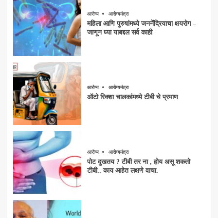
आरोग्य
आरोग्यमंत्रा
महिला आणि पुरुषांमध्ये जननेंद्रियाचा क्षयरोग –
जाणून घ्या याबद्दल सर्व काही
आरोग्य
आरोग्यमंत्रा
ऑटो रिक्शा चालकांमध्ये टीबी चे प्रमाण
आरोग्य
आरोग्यमंत्रा
पोट दुखतय ? टीबी तर ना , होय असू शकतो
टीबी.. काय आहेत लक्षणे वाचा.