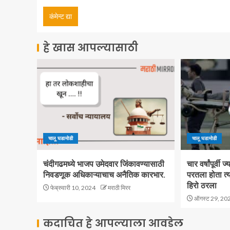
हे खास आपल्यासाठी
चालू घडामोडी
चालू घडामोडी
चंदीगढमध्ये भाजप उमेदवार जिंकावण्यासाठी
चार वर्षांपूर्वी
निवडणूक अधिकाऱ्याचाच अनैतिक कारभार.
परतला होता त्य
हिरो ठरला
फेब्रुवारी 10, 2024
मराठी मिरर
ऑगस्ट 29, 20
कदाचित हे आपल्याला आवडेल