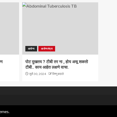
आरोग्य
आरोग्यमंत्रा
ाण
पोट दुखतय ? टीबी तर ना , होय असू शकतो
टीबी.. काय आहेत लक्षणे वाचा.
जुलै 30, 2024
विष्णू बदाले
emes.