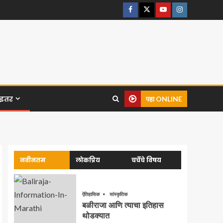
इतर
पहा ONLINE
नवीनतम
लोकप्रिय
चर्चेचे विषय
ऐतिहासिक
सांस्कृतिक
बळीराजा आणि त्याचा इतिहास
थोडक्यात