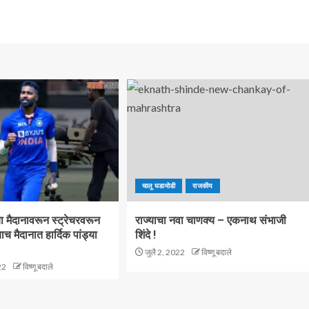
चालू घडामोडी
राजकीय
 ज्या मैदानावरून स्ट्रेचरवरून
राज्याचा नवा चाणक्य – एकनाथ संभाजी
ाच मैदानात हार्दिक पांड्या
शिंदे !
जुलै 2, 2022
विष्णू बदाले
22
विष्णू बदाले