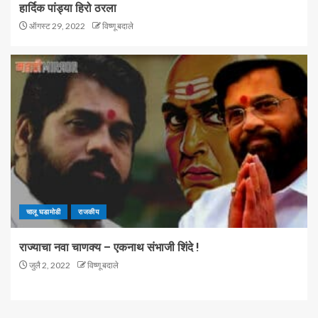
हार्दिक पांड्या हिरो ठरला
ऑगस्ट 29, 2022
विष्णू बदाले
चालू घडामोडी
राजकीय
राज्याचा नवा चाणक्य – एकनाथ संभाजी शिंदे !
जुलै 2, 2022
विष्णू बदाले