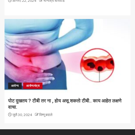
ऑगस्ट 22, 2024
भाग्यश्री बोयवाड
आरोग्य
आरोग्यमंत्रा
पोट दुखतय ? टीबी तर ना , होय असू शकतो टीबी.. काय आहेत लक्षणे
वाचा.
जुलै 30, 2024
विष्णू बदाले