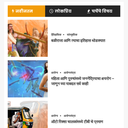
नवीनतम
लोकप्रिय
चर्चेचे विषय
ऐतिहासिक
सांस्कृतिक
बळीराजा आणि त्याचा इतिहास थोडक्यात
आरोग्य
आरोग्यमंत्रा
महिला आणि पुरुषांमध्ये जननेंद्रियाचा क्षयरोग –
जाणून घ्या याबद्दल सर्व काही
आरोग्य
आरोग्यमंत्रा
ऑटो रिक्शा चालकांमध्ये टीबी चे प्रमाण