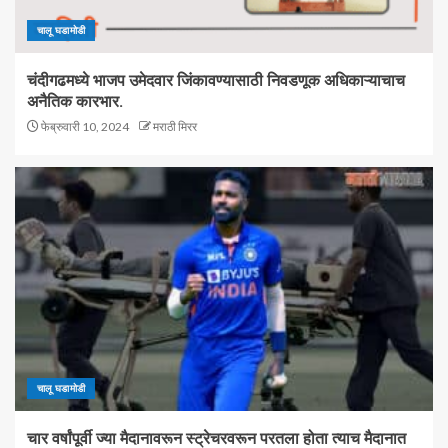
चालू घडामोडी
चंदीगढमध्ये भाजप उमेदवार जिंकावण्यासाठी निवडणूक अधिकाऱ्याचाच
अनैतिक कारभार.
फेब्रुवारी 10, 2024
मराठी मिरर
चालू घडामोडी
चार वर्षांपूर्वी ज्या मैदानावरून स्ट्रेचरवरून परतला होता त्याच मैदानात