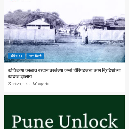
कोविड-१९
खास किस्से
कोविडच्या काळात वरदान ठरलेल्या जम्बो हॉस्पिटलचा उगम ब्रिटिशांच्या
काळात झालाय
मार्च 24, 2022
अतुल नंदा