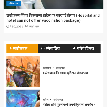
कोविड-१९
लसीकरण पॅकेज विकणाऱ्या हॉटेल वर कारवाई होणार (Hospital and
hotel can not offer vaccination package)
मे 30, 2021
मराठी मिरर
नवीनतम
लोकप्रिय
चर्चेचे विषय
ऐतिहासिक
सांस्कृतिक
बळीराजा आणि त्याचा इतिहास थोडक्यात
आरोग्य
आरोग्यमंत्रा
महिला आणि पुरुषांमध्ये जननेंद्रियाचा क्षयरोग –