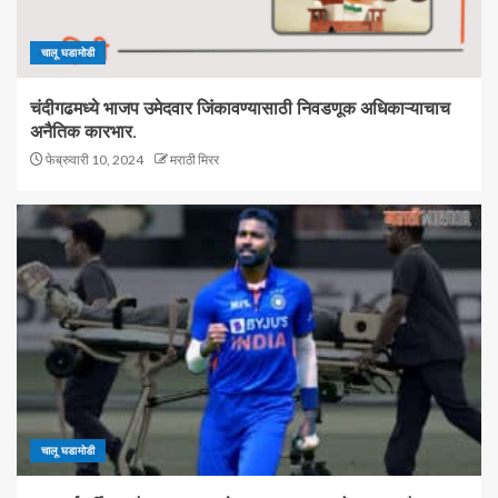
चालू घडामोडी
चंदीगढमध्ये भाजप उमेदवार जिंकावण्यासाठी निवडणूक अधिकाऱ्याचाच
अनैतिक कारभार.
फेब्रुवारी 10, 2024
मराठी मिरर
चालू घडामोडी