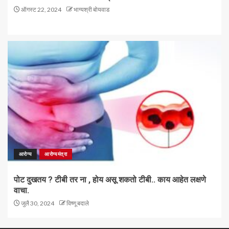
ऑगस्ट 22, 2024
भाग्यश्री बोयवाड
आरोग्य
आरोग्यमंत्रा
पोट दुखतय ? टीबी तर ना , होय असू शकतो टीबी.. काय आहेत लक्षणे
वाचा.
जुलै 30, 2024
विष्णू बदाले