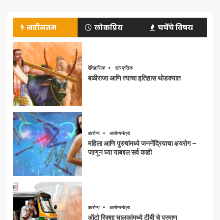
नवीनतम
लोकप्रिय
चर्चेचे विषय
ऐतिहासिक
सांस्कृतिक
बळीराजा आणि त्याचा इतिहास थोडक्यात
आरोग्य
आरोग्यमंत्रा
महिला आणि पुरुषांमध्ये जननेंद्रियाचा क्षयरोग –
जाणून घ्या याबद्दल सर्व काही
आरोग्य
आरोग्यमंत्रा
ऑटो रिक्शा चालकांमध्ये टीबी चे प्रमाण