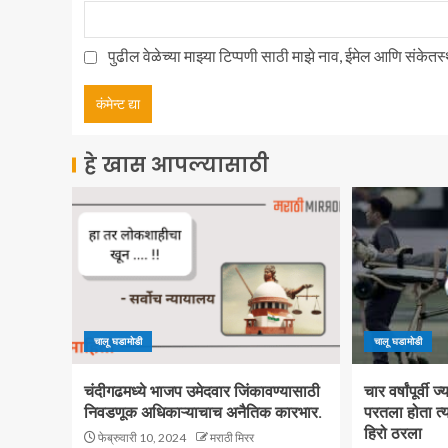
पुढील वेळेच्या माझ्या टिप्पणी साठी माझे नाव, ईमेल आणि संकेत
हे खास आपल्यासाठी
चालू घडामोडी
चालू घडामोडी
चंदीगढमध्ये भाजप उमेदवार जिंकावण्यासाठी
चार वर्षांपूर्वी
निवडणूक अधिकाऱ्याचाच अनैतिक कारभार.
परतला होता त्य
हिरो ठरला
फेब्रुवारी 10, 2024
मराठी मिरर