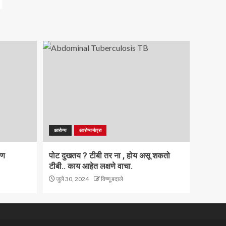
आरोग्य
आरोग्यमंत्रा
ाण
पोट दुखतय ? टीबी तर ना , होय असू शकतो
टीबी.. काय आहेत लक्षणे वाचा.
जुलै 30, 2024
विष्णू बदाले