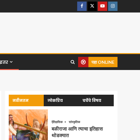
इतर
पहा ONLINE
नवीनतम
लोकप्रिय
चर्चेचे विषय
ऐतिहासिक
सांस्कृतिक
बळीराजा आणि त्याचा इतिहास
थोडक्यात