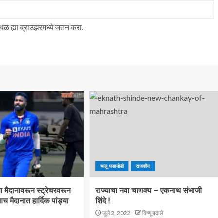
स्थळ ह्या ब्राउझरमध्ये जतन करा.
चालू घडामोडी
राजकीय
 ज्या मैदानावरून स्ट्रेचरवरून
राज्याचा नवा चाणक्य – एकनाथ संभाजी
ाच मैदानात हार्दिक पांड्या
शिंदे !
जुलै 2, 2022
विष्णू बदाले