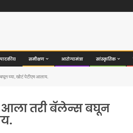
ंपादकीय
समीक्षण
आरोग्यमंत्रा
सांस्कृतिक
घून घ्या, खोटं पेटीएम आलाय.
आला तरी बॅलेन्स बघून
ाय.