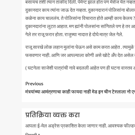
बसायचं तशी त्यानं ताकीद दिली. पेमेन्ट झालं होत पण मेसेज येत नव्हत
दुकानदार काय त्यांना जाऊ देत नव्हता. दुकानदारानं पोलिसांना बोलाव
कळेना काय चाललंय. ते पोलिसांना विचारात होते आम्ही काय केलय ? ते
दुकानदारांना लुटत आहात. मग ह्यांनी पोलसांना सांगितले पण हे तर आम
गेले तर राजू फरार होता. राजुच्या नादात हे दोघे मात्र जेल गेले.
राजू सारखे लोक लहान मुलांना घेऊन असे काम करत आहेत . त्यामुळे द
फसवणार नाही. आणि जर आपल्याला कोणी असे खोटे अँप देत असेल त
( घटनेला साजेशी पात्रांची नावे बदलली आहेत पण ही घटना वास्तव 
Previous
मंत्र्यांच्या आमंत्रणाचा काही फायदा नाही मेड इन चीन टेस्लाला नो एन्
प्रतिक्रिया व्यक्त करा
आपला ई-मेल अड्रेस प्रकाशित केला जाणार नाही.
आवश्यक फील्ड