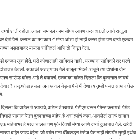
ण दर्ग्या शातीर होता. त्याला समजलं काम सोपंय आपण करू शकतो त्याने राजूला
बर देतो पैसे. कराल का मग काम ?’ मंग्या थोडा हो नाही करत होता पण दर्ग्या एकदम
 त्याच्या अड्ड्यावर यायला सांगितलं आणि तो निघून गेला.
न गडी एकदम खुश होते. घरी कोणालाही सांगितलं नाही . घरच्यांना सांगितले तर घरचे
 दोघातच ठेवली. सकाळी अड्ड्यावर गेले राजूला भेटले. राजुने त्या दोघांना दोन
ेटीएमच साऊंड बॉक्स आहे ते बघायचं. एकदाका बॉक्स दिसला कि दुकानात जायचं
ोण देणार ? राजू थोडा हसला अन म्हणलं येड्या पैसे मी देणारय तुम्ही फक्त सामान घेउन
े.
 दिसला कि वाटेल ते घ्यायचे, वाटेल ते खायचे. पेटीएम वरून पेमेन्ट करायचे. पेमेंट
घाले सामान घेउन दुकानाच्या बाहेर. हे असं त्यांचं काम. आणलेलं सगळं सामान
. एक महिनाभर हे मस्त चाललं पण एके दिवशी मंग्या आणि दर्ग्या दुकानात गेले. खरेदी
च्या बाहेर जाऊ देईना. जो पर्यंत मला बँकेकडून मेसेज येत नाही तोपर्यँत तुम्ही इथंच