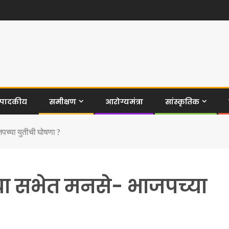
ंपादकीय
समीक्षण
आरोग्यमंत्रा
सांस्कृतिक
जपच्या युतीची घोषणा ?
च्या सभेत मनसे- भाजपच्या