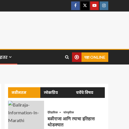
इतर
पहा ONLINE
नवीनतम
लोकप्रिय
चर्चेचे विषय
ऐतिहासिक
सांस्कृतिक
बळीराजा आणि त्याचा इतिहास
थोडक्यात