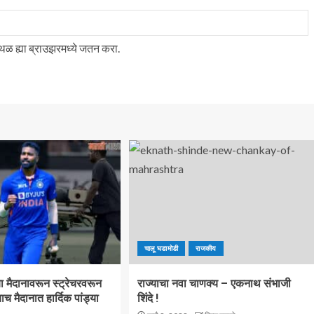
स्थळ ह्या ब्राउझरमध्ये जतन करा.
चालू घडामोडी
राजकीय
 ज्या मैदानावरून स्ट्रेचरवरून
राज्याचा नवा चाणक्य – एकनाथ संभाजी
ाच मैदानात हार्दिक पांड्या
शिंदे !