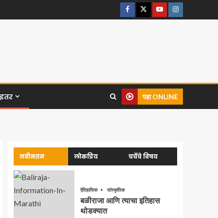
इतर
पहा ONLINE
नवीनतम
लोकप्रिय
चर्चेचे विषय
ऐतिहासिक
सांस्कृतिक
बळीराजा आणि त्याचा इतिहास
थोडक्यात