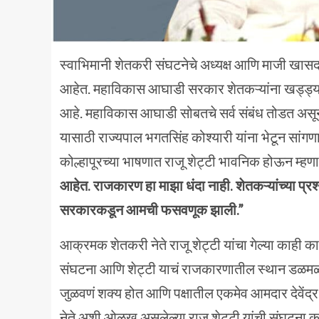
स्वाभिमानी शेतकरी संघटनेचे अध्यक्ष आणि माजी खास
आहेत. महाविकास आघाडी सरकार शेतकऱ्यांना खड्ड्यात 
आहे. महाविकास आघाडी सोबतचे सर्व संबंध तोडत असून 
यासाठी राज्यपाल भगतसिंह कोश्यारी यांना भेटून सांगणार 
कोल्हापूरच्या भाषणात राजू शेट्टी भावनिक होऊन म्हणा
आहेत. राजकारण हा माझा धंदा नाही. शेतकऱ्यांच्या प्र
सरकारकडून आमची फसवणूक झाली.”
आक्रमक शेतकरी नेते राजू शेट्टी यांचा गेल्या काह
संघटना आणि शेट्टी याचं राजकारणातील स्थान डळम
जुळवणं शक्य होत आणि पक्षातील एकमेव आमदार देवेंद्
नेते अशी ओळख असलेल्या राजू शेट्टी यांची संघटना 