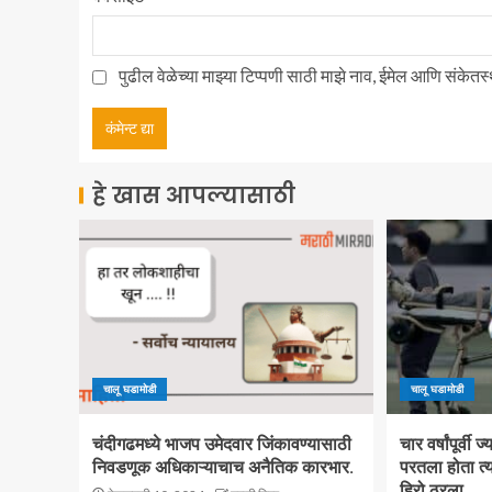
पुढील वेळेच्या माझ्या टिप्पणी साठी माझे नाव, ईमेल आणि संकेत
हे खास आपल्यासाठी
चालू घडामोडी
चालू घडामोडी
चंदीगढमध्ये भाजप उमेदवार जिंकावण्यासाठी
चार वर्षांपूर्वी
निवडणूक अधिकाऱ्याचाच अनैतिक कारभार.
परतला होता त्य
हिरो ठरला