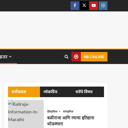
इतर
पहा ONLINE
नवीनतम
लोकप्रिय
चर्चेचे विषय
ऐतिहासिक
सांस्कृतिक
बळीराजा आणि त्याचा इतिहास
थोडक्यात