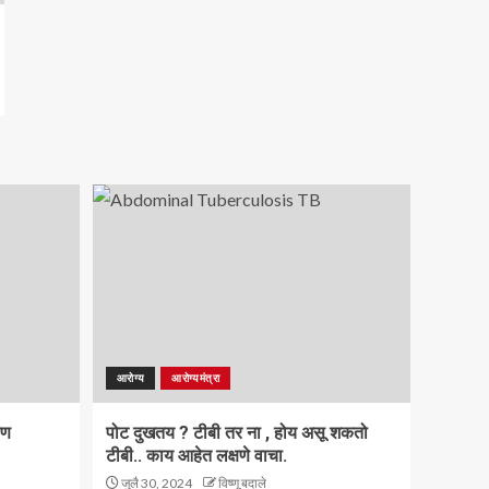
आरोग्य
आरोग्यमंत्रा
ाण
पोट दुखतय ? टीबी तर ना , होय असू शकतो
टीबी.. काय आहेत लक्षणे वाचा.
जुलै 30, 2024
विष्णू बदाले