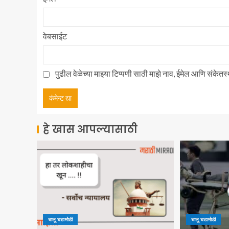
वेबसाईट
पुढील वेळेच्या माझ्या टिप्पणी साठी माझे नाव, ईमेल आणि संकेत
हे खास आपल्यासाठी
चालू घडामोडी
चालू घडामोडी