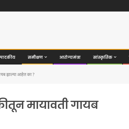
ंपादकीय
समीक्षण
आरोग्यमंत्रा
सांस्कृतिक
गायब झाल्या आहेत का ?
णुकीतून मायावती गायब