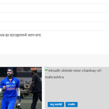
स्थळ ह्या ब्राउझरमध्ये जतन करा.
चालू घडामोडी
राजकीय