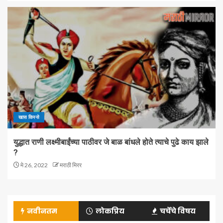
खास किस्से
युद्धात राणी लक्ष्मीबाईंच्या पाठीवर जे बाळ बांधले होते त्याचे पुढे काय झाले
?
मे 26, 2022
मराठी मिरर
नवीनतम
लोकप्रिय
चर्चेचे विषय