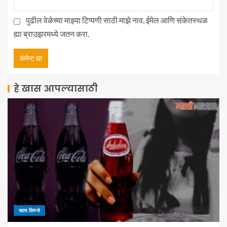
पुढील वेळेच्या माझ्या टिप्पणी साठी माझे नाव, ईमेल आणि संकेतस्थळ
ह्या ब्राउझरमध्ये जतन करा.
हे खास आपल्यासाठी
खास किस्से