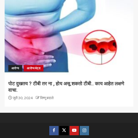
आरोग्य
आरोग्यमंत्रा
पोट दुखतय ? टीबी तर ना , होय असू शकतो टीबी.. काय आहेत लक्षणे
वाचा.
जुलै 30, 2024
विष्णू बदाले