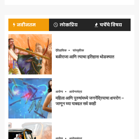
नवीनतम
लोकप्रिय
चर्चेचे विषय
ऐतिहासिक
सांस्कृतिक
बळीराजा आणि त्याचा इतिहास थोडक्यात
आरोग्य
आरोग्यमंत्रा
महिला आणि पुरुषांमध्ये जननेंद्रियाचा क्षयरोग –
जाणून घ्या याबद्दल सर्व काही
आरोग्य
आरोग्यमंत्रा