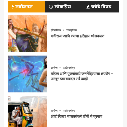
नवीनतम
लोकप्रिय
चर्चेचे विषय
ऐतिहासिक
सांस्कृतिक
बळीराजा आणि त्याचा इतिहास थोडक्यात
आरोग्य
आरोग्यमंत्रा
महिला आणि पुरुषांमध्ये जननेंद्रियाचा क्षयरोग –
जाणून घ्या याबद्दल सर्व काही
आरोग्य
आरोग्यमंत्रा
ऑटो रिक्शा चालकांमध्ये टीबी चे प्रमाण