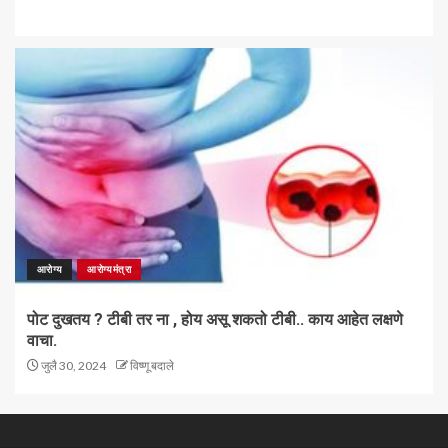
आरोग्य
आरोग्यमंत्रा
पोट दुखतय ? टीबी तर ना , होय असू शकतो टीबी.. काय आहेत लक्षणे
वाचा.
जुलै 30, 2024
विष्णू बदाले