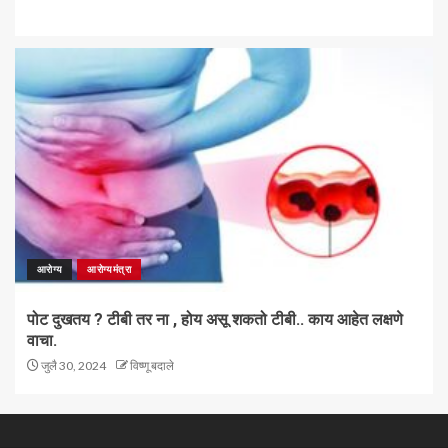
आरोग्य
आरोग्यमंत्रा
पोट दुखतय ? टीबी तर ना , होय असू शकतो टीबी.. काय आहेत लक्षणे
वाचा.
जुलै 30, 2024
विष्णू बदाले