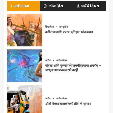
नवीनतम
लोकप्रिय
चर्चेचे विषय
ऐतिहासिक
सांस्कृतिक
बळीराजा आणि त्याचा इतिहास थोडक्यात
आरोग्य
आरोग्यमंत्रा
महिला आणि पुरुषांमध्ये जननेंद्रियाचा क्षयरोग –
जाणून घ्या याबद्दल सर्व काही
आरोग्य
आरोग्यमंत्रा
ऑटो रिक्शा चालकांमध्ये टीबी चे प्रमाण