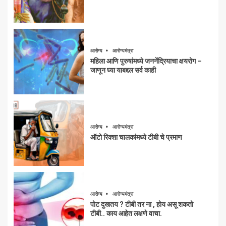
आरोग्य
आरोग्यमंत्रा
महिला आणि पुरुषांमध्ये जननेंद्रियाचा क्षयरोग –
जाणून घ्या याबद्दल सर्व काही
आरोग्य
आरोग्यमंत्रा
ऑटो रिक्शा चालकांमध्ये टीबी चे प्रमाण
आरोग्य
आरोग्यमंत्रा
पोट दुखतय ? टीबी तर ना , होय असू शकतो
टीबी.. काय आहेत लक्षणे वाचा.