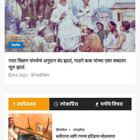
वैचारिक
रयत शिक्षण संस्थेचं अनुदान बंद झालं, गाडगे बाबा यांच्या एका शब्दावर
सुरु झालं.
मे 9, 2021
मराठी मिरर
नवीनतम
लोकप्रिय
चर्चेचे विषय
ऐतिहासिक
सांस्कृतिक
बळीराजा आणि त्याचा इतिहास थोडक्यात