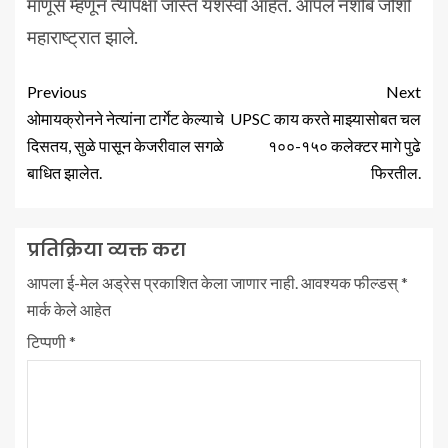
माणूस म्हणून त्यापेक्षा जास्त यशस्वी आहेत. आपले नशीब जोशी
महाराष्ट्रात झाले.
Previous
Next
ओमायक्रोनने नेत्यांना टार्गेट केल्याचे
UPSC काय करते माझ्यासोबत चल
दिसतय, सुळे पासून केजरीवाल सगळे
१००-१५० कलेक्टर मागे पुढे
बाधित झालेत.
फिरतील.
प्रतिक्रिया व्यक्त करा
आपला ई-मेल अड्रेस प्रकाशित केला जाणार नाही.
आवश्यक फील्डस्
*
मार्क केले आहेत
टिप्पणी
*