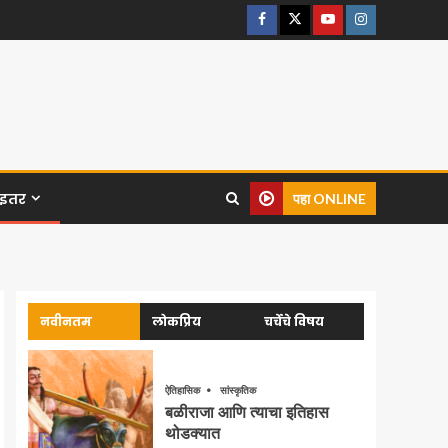
इतर
पहा ONLINE
नवीनतम
लोकप्रिय
चर्चेचे विषय
ऐतिहासिक
सांस्कृतिक
बळीराजा आणि त्याचा इतिहास
थोडक्यात