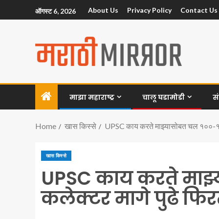
About Us
Privacy Policy
Contact Us
ऑगस्ट 6, 2026
माझा महाराष्ट्र
चालू घडामोडी
स
Home
खास किस्से
UPSC काय करते माझ्यासोबत चल १००-१५०
खास किस्से
UPSC काय करते माझ
कलेक्टर मागे पुढे फि