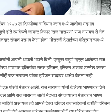
टेंबर १९७७ ला दिल्लीच्या संविधान क्लब मध्ये जातीचा भेदभाव
ाहुणे होते त्यावेळचे जायन्ट किलर ‘राज नारायण’. राज नारायण ते नेते
ली मतदार संघात पराभव केला होता. मोरारजी देसाईंच्या मंत्रिमंडळामध्ये
्त्यांनी आपली आपली भाषणे दिली. प्रमुख पाहुणे म्हणून आलेल्या राज
 त्यांच्या भाषणात दलितांचा सतत हरिजन, हरिजन असाच उल्लेख करता
कोणीही राज नारायण यांच्या हरिजन शब्दावर आक्षेप घेतला नाही.
ली एक पोरगी मंचावर आली. राज नारायण यांनी केलेल्या भाषणावर तिने
ा दल आणि राज नारायण जाती भेदभाव संपवण्याच्या मंचावरुन भाषण
ा माहिती असायला हवे आमचे दैवत डॉक्टर बाबासाहेबानी कधीही हरिजन
मत कशी होते आम्हाला हरिजन उल्लेखण्याची.” त्या पोरीचं नाव होत