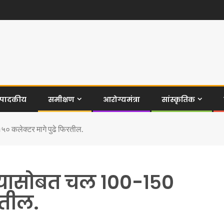
ंपादकीय
समीक्षण
आरोग्यमंत्रा
सांस्कृतिक
 कलेक्टर मागे पुढे फिरतील.
्यासोबत चल १००-१५०
रतील.