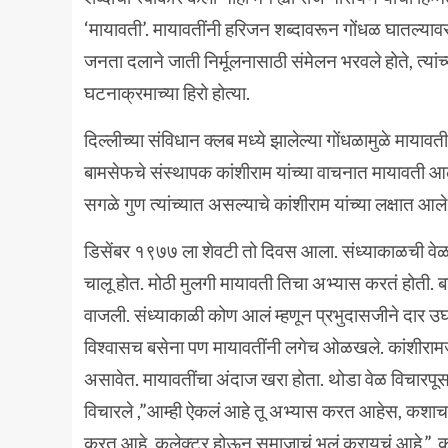
‘मायावती’. मायावतींनी हरिजन शब्दावरून गोंधळ घातल्याव
जनता दलाने जाती निर्मूलनासाठी संमेलन भरवले होते, त्यांच
घटनाक्रमाच्या हिरो होत्या.
दिल्लीच्या संविधान क्लब मध्ये झालेल्या गोंधळामुळे मायावती प
बामसेफचे संस्थापक कांशीराम यांच्या वाचनात मायावती 
सगळे गुण त्यांच्यात असल्याचे कांशीराम यांच्या लक्षात आल
डिसेंबर १९७७ ला शेवटी तो दिवस आला. संध्याकाळची वेळ 
चालू होत. मोठी मुलगी मायावती तिचा अभ्यास करतं होती.
वाजली. संध्याकाळी कोण आलं म्हणून प्रभुदासजीने दार उघ
विश्वासच बसेना पण मायावतींनी लगेच ओळखले. कांशीरा
असावेत. मायावतींचा अंदाज खरा होता. थोडा वेळ विचारपूस झाल
विचारले ,”आम्ही ऐकलं आहे तू अभ्यास करत आहेस, कशाचा
करत आहे ,कलेक्टर होऊन समाजाचं भलं करायचं आहे.”. का