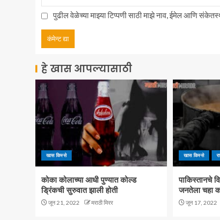
पुढील वेळेच्या माझ्या टिप्पणी साठी माझे नाव, ईमेल आणि संकेत
हे खास आपल्यासाठी
खास किस्से
खास किस्से
र
कोका कोलाच्या आधी पुण्यात कोल्ड
पाकिस्तानचे व
ड्रिंकची सुरुवात झाली होती
जनतेला चहा कम
जून 21, 2022
मराठी मिरर
जून 17, 2022