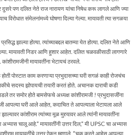
र दुसरे पण दलित नेते राज नारायण यांचा निषेध करू लागले आणि ज्या
्याच विरोधात संमेलनांमध्ये घोषणा दिल्या गेल्या. मायावती त्या सगळया
्रसिद्ध झाल्या होत्या. त्यांच्याबद्दल बातम्या येत होत्या. दलित नेते आणि
आल्या. मायावती निडर आणि हुशार आहेत. दलित चळवळीसाठी लागणारे
े. कांशीरामजीनी मायावतींना भेटायचं ठरवले.
होती पोस्टात काम करणाऱ्या प्रभुदासच्या घरी सगळं काही रोजचंच
 बाकीचे सदस्य झोपायची तयारी करतं होते. अचानक दाराची कडी
डले तर समोर होते बामसेफचे अध्यक्ष कांशीरामजी ! प्रभुदासजींना
मजी आपल्या घरी आले आहेत, कदाचित ते आपल्याला भेटायला आले
्यावर कांशीराम त्यांच्या मूळ मुद्द्यावर आले त्यांनी मायावतींना
 अभ्यास चालू आहे.” मायावतींनी उत्तर दिल,” मी UPSC चा अभ्यास
शीराम मायावतींचे उत्तर ऐकून म्हणाले, “चूक करते आहेस आपल्या