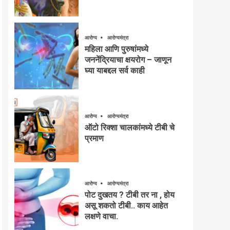
आरोग्य
आरोग्यमंत्रा
महिला आणि पुरुषांमध्ये
जननेंद्रियाचा क्षयरोग – जाणून
घ्या याबद्दल सर्व काही
आरोग्य
आरोग्यमंत्रा
ऑटो रिक्शा चालकांमध्ये टीबी चे
प्रमाण
आरोग्य
आरोग्यमंत्रा
पोट दुखतय ? टीबी तर ना , होय
असू शकतो टीबी.. काय आहेत
लक्षणे वाचा.