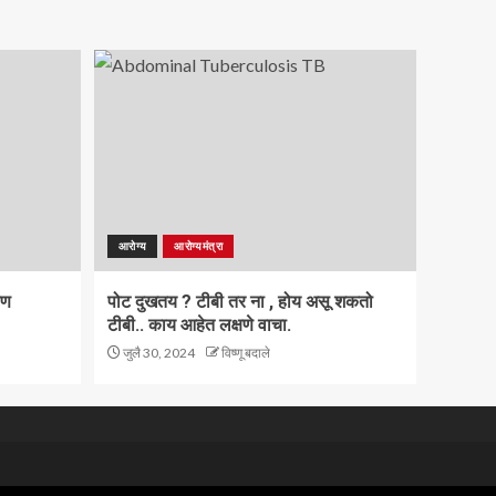
आरोग्य
आरोग्यमंत्रा
ाण
पोट दुखतय ? टीबी तर ना , होय असू शकतो
टीबी.. काय आहेत लक्षणे वाचा.
जुलै 30, 2024
विष्णू बदाले