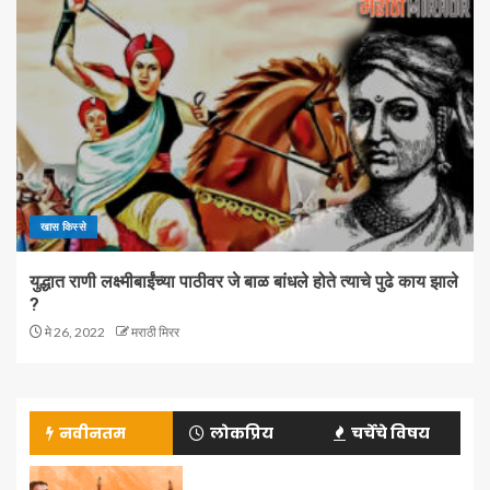
खास किस्से
युद्धात राणी लक्ष्मीबाईंच्या पाठीवर जे बाळ बांधले होते त्याचे पुढे काय झाले
?
मे 26, 2022
मराठी मिरर
नवीनतम
लोकप्रिय
चर्चेचे विषय