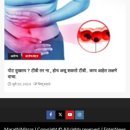
आरोग्य
आरोग्यमंत्रा
पोट दुखतय ? टीबी तर ना , होय असू शकतो टीबी.. काय आहेत लक्षणे
वाचा.
जुलै 30, 2024
विष्णू बदाले
MarathiMirror | Copyright © All rights reserved.
|
EnterNews