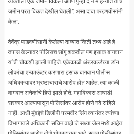
व्यक्तीला एक जमीन विकली आणि पुन्हा दोन महिन्यात तीच
जमीन परत विकत देखील घेतली”, असा दावा फडणवीसांनी
केला.
देवेंद्र फडवणीसानी केलेल्या दाव्यात किती तथ्य आहे हे
तपास केल्यावर पोलिसच सांगू शकतील पण इसाक बागवान
यांची चौकशी झाली पाहिजे. एकेकाळी अंडरवर्ल्डच्या डॉन
लोकांचा एन्काऊंटर करणारा इसाक बागवान पोलीस
अधिकाऱ्यावर भ्रष्टाचाराचे आरोप होत आहेत. त्या काळी
बागवान अनेकांचे हिरो झाले होते. महाविकास आघाडी
सरकार आल्यापासून पोलिसांवर आरोप होणे नवे राहिले
नाही. आधी मुंबईचे डिजीपी परमवीर सिंग त्यानंतर त्यांच्या
विभागातले अधिकारी सचिन वाझे जे सध्या जेल मध्ये आहेत.
पोलिसांवर आरोप होणे धोकादायक आहे. सतत पोलीसांवर