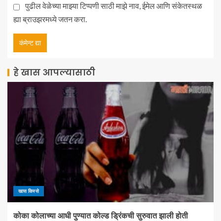
पुढील वेळेच्या माझ्या टिप्पणी साठी माझे नाव, ईमेल आणि संकेतस्थळ
ह्या ब्राउझरमध्ये जतन करा.
हे खास आपल्यासाठी
खास किस्से
कोका कोलाच्या आधी पुण्यात कोल्ड ड्रिंकची सुरुवात झाली होती