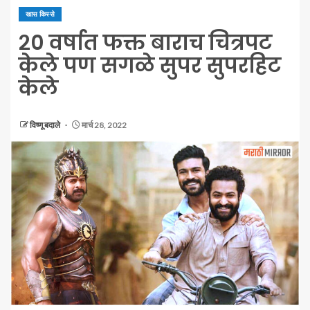
खास किस्से
२० वर्षात फक्त बाराच चित्रपट
केले पण सगळे सुपर सुपरहिट
केले
विष्णू बदाले
मार्च 28, 2022