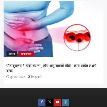
आरोग्य
आरोग्यमंत्रा
पोट दुखतय ? टीबी तर ना , होय असू शकतो टीबी.. काय आहेत लक्षणे
वाचा.
जुलै 30, 2024
विष्णू बदाले