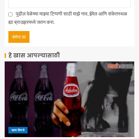
पुढील वेळेच्या माझ्या टिप्पणी साठी माझे नाव, ईमेल आणि संकेतस्थळ
ह्या ब्राउझरमध्ये जतन करा.
हे खास आपल्यासाठी
खास किस्से