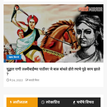
खास किस्से
युद्धात राणी लक्ष्मीबाईंच्या पाठीवर जे बाळ बांधले होते त्याचे पुढे काय झाले
?
मे 26, 2022
मराठी मिरर
नवीनतम
लोकप्रिय
चर्चेचे विषय